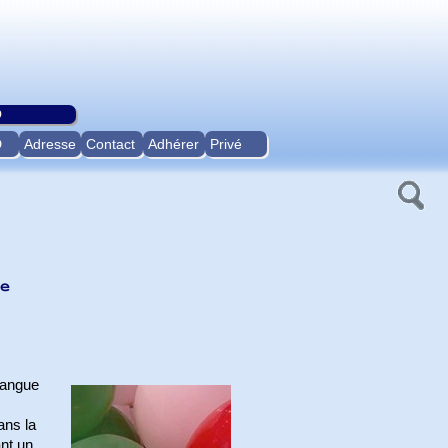
O
D
Adresse
Contact
Adhérer
Privé
e
langue
ans la
ant un