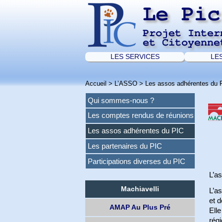
Le Pic
Projet Inter
et Citoyenne
LES SERVICES
LE
Accueil
>
L’ASSO
>
Les assos adhérentes du 
Qui sommes-nous ?
Les comptes rendus de réunions
Les assos adhérentes du PIC
Les partenaires du PIC
Participations diverses du PIC
L’as
Machiavelli
L’a
et d
AMAP Au Plus Pré
Elle
régi