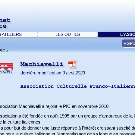
net
té
S ATELIERS
LES OUTILS
L’ASS
RGP
PIC
>
Machiavelli
dernière modification
3 avril 2023
Association Culturelle Franco-Italienn
sociation Machiavelli a rejoint le PIC en novembre 2010.
ssociation a été fondée en août 1995 par un groupe d’amoureux de la 
e la culture italiennes.
 a pour but de donner une juste réponse à l’intérêt croissant suscité d
on pour la culture italienne et l’apprentissage de sa langue en propos