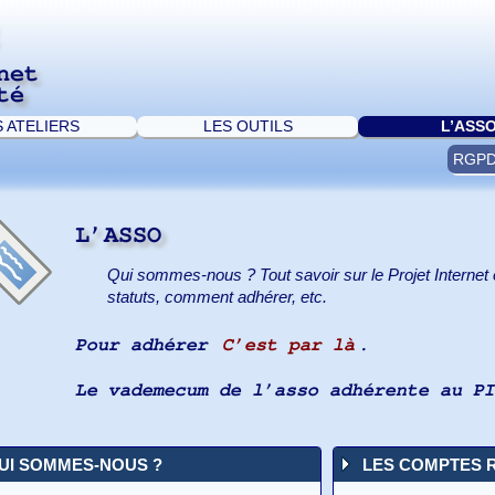
net
té
S ATELIERS
LES OUTILS
L’ASS
RGP
L’ASSO
Qui sommes-nous ? Tout savoir sur le Projet Internet e
statuts, comment adhérer, etc.
Pour adhérer
C’est par là
.
Le vademecum de l’asso adhérente au P
UI SOMMES-NOUS ?
LES COMPTES 