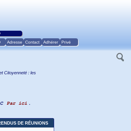
O
D
Adresse
Contact
Adhérer
Privé
t Citoyenneté : les
IC
Par ici
.
RENDUS DE RÉUNIONS