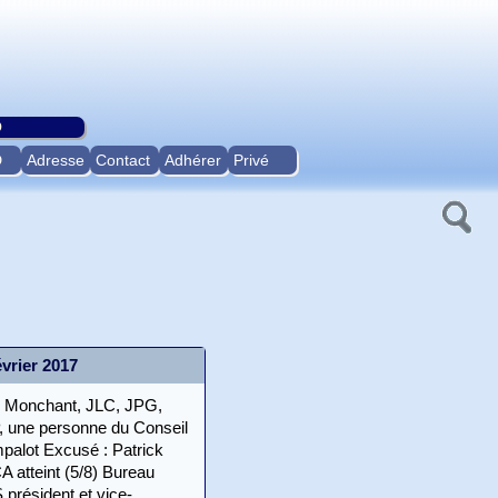
O
D
Adresse
Contact
Adhérer
Privé
vrier 2017
M Monchant, JLC, JPG,
, une personne du Conseil
palot Excusé : Patrick
atteint (5/8) Bureau
 président et vice-