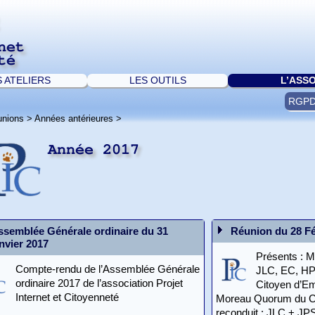
net
té
S ATELIERS
LES OUTILS
L’ASS
RGP
unions
>
Années antérieures
>
Année 2017
ssemblée Générale ordinaire du 31
Réunion du 28 Fé
anvier 2017
Présents : 
Compte-rendu de l’Assemblée Générale
JLC, EC, HP
ordinaire 2017 de l’association Projet
Citoyen d’Em
Internet et Citoyenneté
Moreau Quorum du CA 
reconduit : JLC + JPS