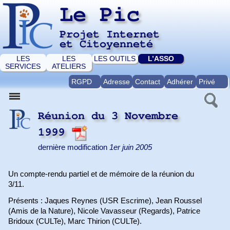
Le Pic
Projet Internet
et Citoyenneté
LES
LES
LES OUTILS
L’ASSO
SERVICES
ATELIERS
RGPD
Adresse
Contact
Adhérer
Privé
Réunion du 3 Novembre
1999
dernière modification
1er juin 2005
Un compte-rendu partiel et de mémoire de la réunion du
3/11.
Présents : Jaques Reynes (USR Escrime), Jean Roussel
(Amis de la Nature), Nicole Vavasseur (Regards), Patrice
Bridoux (CULTe), Marc Thirion (CULTe).