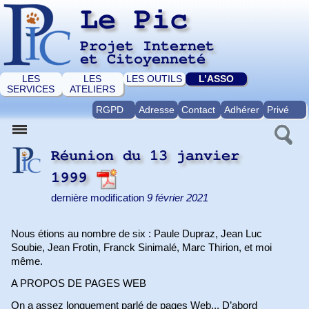
Le Pic
Projet Internet
et Citoyenneté
LES
LES
LES OUTILS
L’ASSO
SERVICES
ATELIERS
RGPD
Adresse
Contact
Adhérer
Privé
Réunion du 13 janvier
1999
dernière modification
9 février 2021
Nous étions au nombre de six : Paule Dupraz, Jean Luc
Soubie, Jean Frotin, Franck Sinimalé, Marc Thirion, et moi
même.
A PROPOS DE PAGES WEB
On a assez longuement parlé de pages Web... D’abord