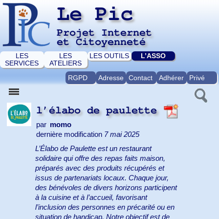
Le Pic
Projet Internet
et Citoyenneté
LES
LES
LES OUTILS
L’ASSO
SERVICES
ATELIERS
RGPD
Adresse
Contact
Adhérer
Privé
l’élabo de paulette
par
momo
dernière modification
7 mai 2025
L’Élabo de Paulette est un restaurant
solidaire qui offre des repas faits maison,
préparés avec des produits récupérés et
issus de partenariats locaux. Chaque jour,
des bénévoles de divers horizons participent
à la cuisine et à l’accueil, favorisant
l’inclusion des personnes en précarité ou en
situation de handicap. Notre objectif est de