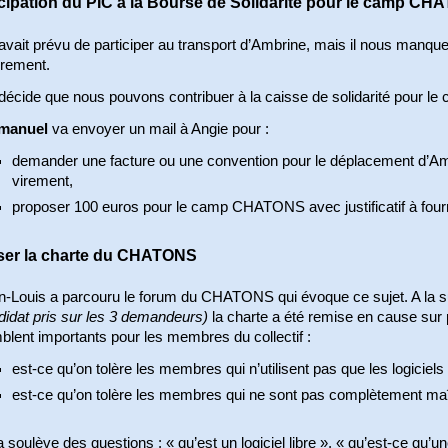
icipation du PIC à la Bourse de Solidarité pour le camp C
vait prévu de participer au transport d’Ambrine, mais il nous manque
irement.
écide que nous pouvons contribuer à la caisse de solidarité pour le 
manuel
va envoyer un mail à Angie pour :
demander une facture ou une convention pour le déplacement d’Ambr
virement,
proposer 100 euros pour le camp CHATONS avec justificatif à fourn
ser la charte du CHATONS
n-Louis a parcouru le forum du CHATONS qui évoque ce sujet. A la su
didat pris sur les 3 demandeurs)
la charte a été remise en cause sur 
lent importants pour les membres du collectif :
est-ce qu’on tolère les membres qui n’utilisent pas que les logiciels 
est-ce qu’on tolère les membres qui ne sont pas complètement maîtr
 soulève des questions : « qu’est un logiciel libre », « qu’est-ce qu’une