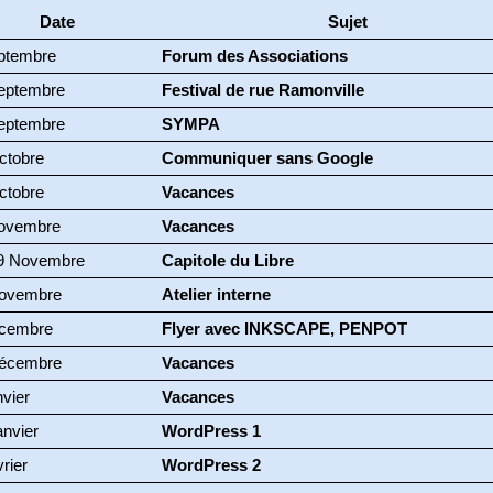
Date
Sujet
ptembre
Forum des Associations
eptembre
Festival de rue Ramonville
eptembre
SYMPA
ctobre
Communiquer sans Google
ctobre
Vacances
ovembre
Vacances
9 Novembre
Capitole du Libre
ovembre
Atelier interne
cembre
Flyer avec INKSCAPE, PENPOT
écembre
Vacances
nvier
Vacances
anvier
WordPress 1
rier
WordPress 2