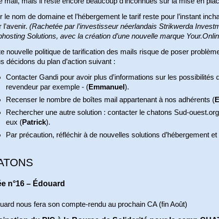
e mail, mais il reste encore beaucoup d’inconnues sur la mise en place 
 le nom de domaine et l’hébergement le tarif reste pour l’instant i
 l’avenir.
(Rachetée par l’investisseur néerlandais Strikwerda Invest
hosting Solutions, avec la création d’une nouvelle marque Your.Onlin
e nouvelle politique de tarification des mails risque de poser problèm
 décidons du plan d’action suivant :
Contacter Gandi pour avoir plus d’informations sur les possibilités q
revendeur par exemple - (
Emmanuel
).
Recenser le nombre de boîtes mail appartenant à nos adhérents (
E
Rechercher une autre solution : contacter le chatons Sud-ouest.org
eux (
Patrick
).
Par précaution, réfléchir à de nouvelles solutions d’hébergement et 
ATONS
ée n°16 – Édouard
uard nous fera son compte-rendu au prochain CA (fin Août)