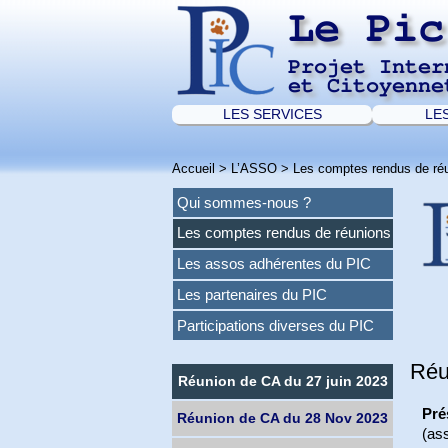
Le Pic
Projet Inter
et Citoyenne
LES SERVICES
LE
Accueil
>
L’ASSO
>
Les comptes rendus de ré
Qui sommes-nous ?
Les comptes rendus de réunions
Les assos adhérentes du PIC
Les partenaires du PIC
Participations diverses du PIC
Réu
Réunion de CA du 27 juin 2023
Pré
Réunion de CA du 28 Nov 2023
(as