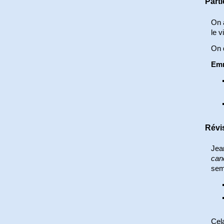
Part
On a
le v
On d
Em
Révi
Jea
can
semb
Cela