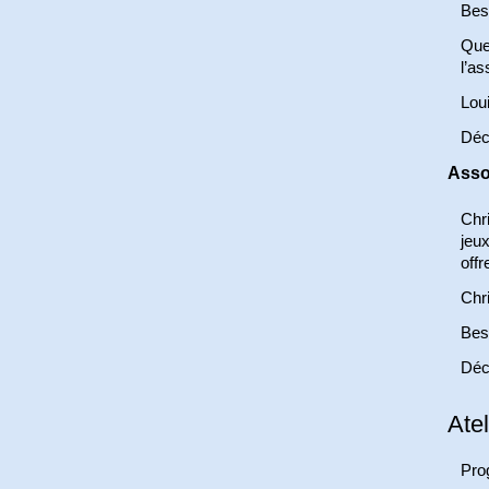
Beso
Ques
l’as
Loui
Déc
Asso
Chri
jeux
offr
Chr
Bes
Déc
Atel
Prog