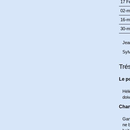
17 Fé
02-m
16-m
30-m
Jea
Syl
Tré
Le p
Hél
doiv
Chan
Gand
ne b