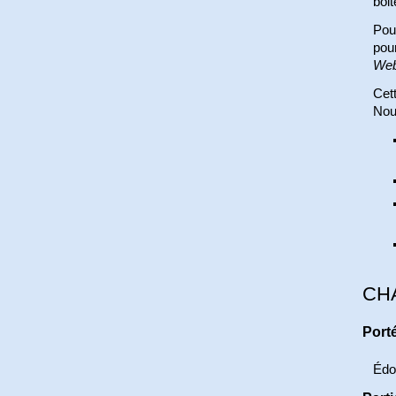
boit
Pour
pour
Web
Cett
Nous
CH
Port
Édo