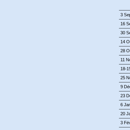
3 Se
16 S
30 S
14 O
28 O
11 N
18-1
25 N
9 Dé
23 D
6 Ja
20 J
3 Fév