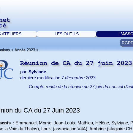
net
té
S ATELIERS
LES OUTILS
L’ASS
RGP
unions
>
Année 2023
>
Réunion de CA du 27 juin 202
par
Sylviane
dernière modification
7 décembre 2023
Compte-rendu de la réunion du 27 juin du conseil d’ad
nion du CA du 27 Juin 2023
sents
: Emmanuel, Momo, Jean-Louis, Mathieu, Hélène, Sylviane, Pa
so la Voie du Thalos), Louis (association V4A), Ambrine (stagiaire 