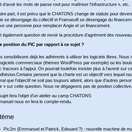
it d’avoir les mots de passe root pour maîtriser l’infrastructure », etc.
tre part, il est prévu que le CHATONS change de statuts pour devenir 
ie se désengage du collectif et Framasoft se désengage du financem
uve une personne pour remplacer Angie et un financement.
est également question de revoir la procédure d’agrément des nouveau
e position du PIC par rapport à ce sujet ?
 sensibilisons déjà les adhérents à utiliser les logiciels libres. Nous
 logiciels commerciaux (thèmes WordPress par exemple) ou les bout
 traceurs à l’appui. On pourrait toutefois insister plus à l’avenir sur
adhésion.Certains pensent que la charte est un objectif vers lequel no
al que l’objectif ne soit pas toujours atteint, alors que d’autres per
r » sur cette question. Nous ne dégageons pas de position collective
sujet fera l’objet d’un atelier au camp CHATONS
anuel nous en fera le compte-rendu.
tème
Pic2m (Emmanuel et Patrick, Edouard ?) : nouvelle machine de mai