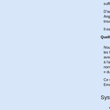
suff
D’au
Ang
tro
Il 
Quell
Nous
les
avec
à l’
norm
« du
Ce 
Emm
Sys