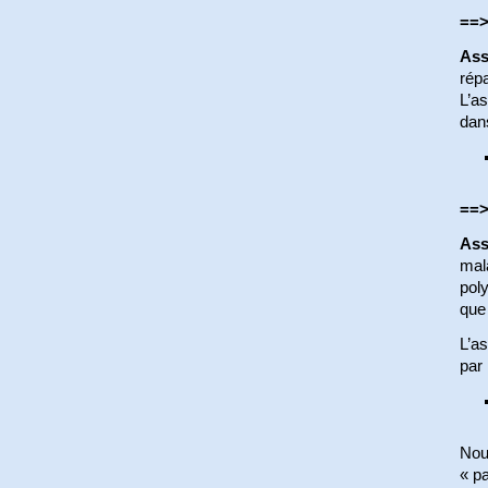
==>
Ass
répa
L’as
dan
==>
Ass
mal
pol
que 
L’as
par 
Nou
« pa