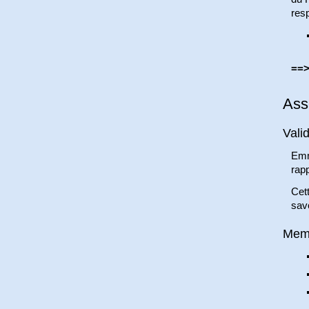
resp
==>
Ass
Vali
Emm
rapp
Cett
savo
Mem