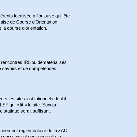
érents localisée à Toulouse qui fête
çaise de Course d’Orientation
 la course d’orientation.
e rencontres IRL ou dématérialisés
e savoirs et de compétences.
s les sites institutionnels dont il
SF qui « lit » le site. Sungja
statique serait suffisant.
vironnement réglementaire de la ZAC
e qui œuvrent pour que celle-ci