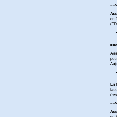
==>
Ass
en 2
(FFC
==>
Ass
pou
Aujo
En f
faud
(res
==>
Ass
du R