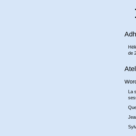
Adh
Hél
de 
Atel
Wor
La s
sess
Ques
Jean
Sylv