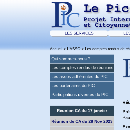
Le Pic
Projet Inter
et Citoyenne
LES SERVICES
LE
Accueil
>
L’ASSO
>
Les comptes rendus de ré
Qui sommes-nous ?
Les comptes rendus de réunions
Les assos adhérentes du PIC
Les partenaires du PIC
Participations diverses du PIC
Réu
Réunion CA du 17 janvier
Pré
Pau
Réunion de CA du 28 Nov 2023
Ex