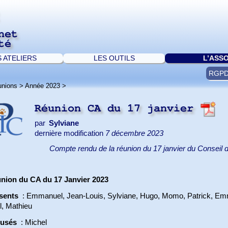
net
té
S ATELIERS
LES OUTILS
L’ASS
RGP
unions
>
Année 2023
>
Réunion CA du 17 janvier
par
Sylviane
dernière modification
7 décembre 2023
Compte rendu de la réunion du 17 janvier du Conseil d
nion du CA du 17 Janvier 2023
sents
: Emmanuel, Jean-Louis, Sylviane, Hugo, Momo, Patrick, Emm
l, Mathieu
cusés
: Michel