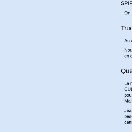
SPI
On m
Tru
Au 
Nous
en c
Que
La 
CUL
pour
Mais
Jea
beso
cett