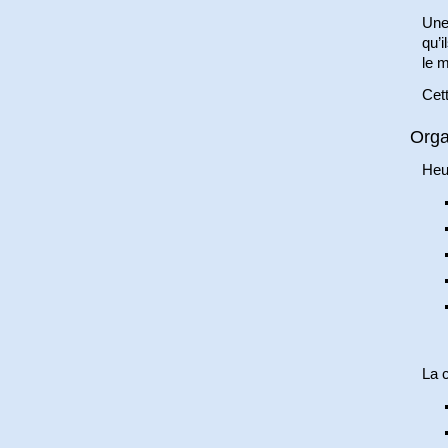
Une
qu’i
le m
Cett
Orga
Heu
La 