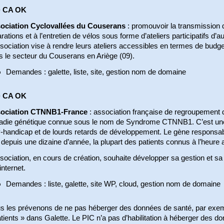
 CA OK
ociation Cyclovallées du Couserans
: promouvoir la transmission 
rations et à l’entretien de vélos sous forme d’ateliers participatifs d’a
sociation vise à rendre leurs ateliers accessibles en termes de budg
s le secteur du Couserans en Ariège (09).
Demandes : galette, liste, site, gestion nom de domaine
 CA OK
ociation CTNNB1-France
: association française de regroupement de
adie génétique connue sous le nom de Syndrome CTNNB1. C’est une 
y-handicap et de lourds retards de développement. Le gène responsab
depuis une dizaine d’année, la plupart des patients connus à l’heure 
sociation, en cours de création, souhaite développer sa gestion et s
internet.
Demandes : liste, galette, site WP, cloud, gestion nom de domaine
s les prévenons de ne pas héberger des données de santé, par exem
tients » dans Galette. Le PIC n’a pas d’habilitation à héberger des d