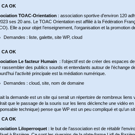
 CA OK
ociation TOAC-Orientation
: association sportive d’environ 120 adh
023 ses 20 ans. Le TOAC Orientation est affilié à la Fédération Fran
O). Elle a pour objet l’enseignement, l’organisation et la promotion de
Demandes : liste, galette, site WP, cloud
 CA OK
ociation Le facteur Humain
: l’objectif est de créer des espaces d
r rassembler des publics sourds et entendants autour de l’échange d
urd’hui l’activité principale est la médiation numérique.
Demandes : cloud, site, nom de domaine
ait la demande est un site qui serait un répertoire de nombreux liens ver
rait que le passage de la souris sur les liens déclenche une vidéo en L
ponsable technique) pense que WP est un peu compliqué et qu’un site 
 CA OK
ociation Liloperroquet
: le but de l’association est de rétablir l’en
ivel à Baziège. Ce sont les riverains de la plate-forme Lidl de Bazièg