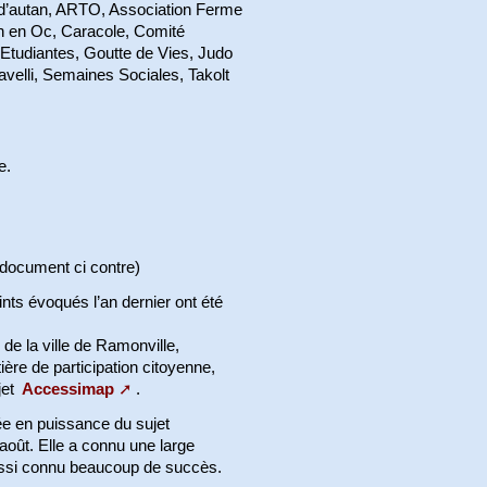
’autan, ARTO, Association Ferme
izh en Oc, Caracole, Comité
Etudiantes, Goutte de Vies, Judo
velli, Semaines Sociales, Takolt
e.
r document ci contre)
oints évoqués l’an dernier ont été
de la ville de Ramonville,
re de participation citoyenne,
jet
Accessimap
.
tée en puissance du sujet
août. Elle a connu une large
aussi connu beaucoup de succès.