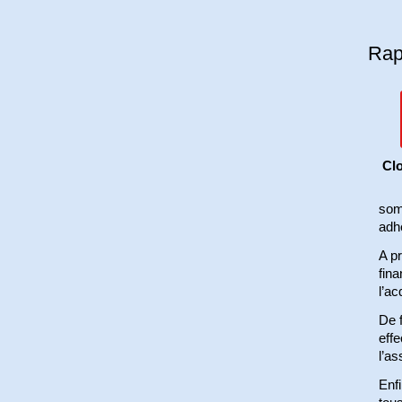
Rap
Clo
somm
adhé
A pr
fin
l’ac
De f
effe
l’as
Enfi