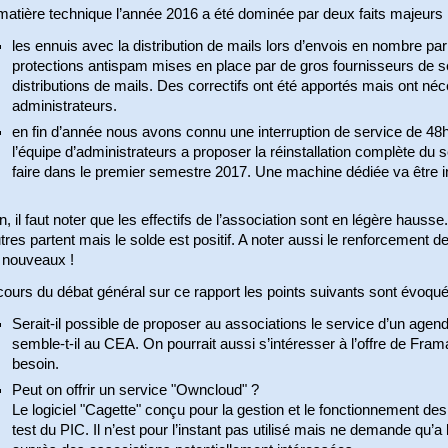
atière technique l’année 2016 a été dominée par deux faits majeurs 
les ennuis avec la distribution de mails lors d’envois en nombre pa
protections antispam mises en place par de gros fournisseurs de s
distributions de mails. Des correctifs ont été apportés mais ont néce
administrateurs.
en fin d’année nous avons connu une interruption de service de 48
l’équipe d’administrateurs a proposer la réinstallation complète du 
faire dans le premier semestre 2017. Une machine dédiée va être ins
n, il faut noter que les effectifs de l’association sont en légère hauss
tres partent mais le solde est positif. A noter aussi le renforcement d
 nouveaux !
ours du débat général sur ce rapport les points suivants sont évoqué
Serait-il possible de proposer au associations le service d’un agen
semble-t-il au CEA. On pourrait aussi s’intéresser à l’offre de Frama
besoin.
Peut on offrir un service "Owncloud" ?
Le logiciel "Cagette" conçu pour la gestion et le fonctionnement de
test du PIC. Il n’est pour l’instant pas utilisé mais ne demande qu’a l