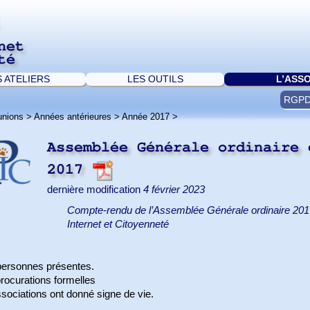
net
té
S ATELIERS
LES OUTILS
L’ASS
RGP
unions
>
Années antérieures
>
Année 2017
>
Assemblée Générale ordinaire 
2017
dernière modification
4 février 2023
Compte-rendu de l’Assemblée Générale ordinaire 2017 
Internet et Citoyenneté
personnes présentes.
rocurations formelles
sociations ont donné signe de vie.