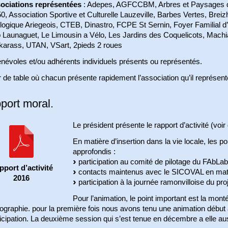
ociations représentées
: Adepes, AGFCCBM, Arbres et Paysages d
0, Association Sportive et Culturelle Lauzeville, Barbes Vertes, Bre
logique Ariegeois, CTEB, Dinastro, FCPE St Sernin, Foyer Familial d’
b Launaguet, Le Limousin a Vélo, Les Jardins des Coquelicots, Machia
karass, UTAN, VSart, 2pieds 2 roues
névoles et/ou adhérents individuels présents ou représentés.
 de table où chacun présente rapidement l’association qu’il représent
port moral.
Le président présente le rapport d’activité (voi
En matière d’insertion dans la vie locale, les p
approfondis :
participation au comité de pilotage du FAbLab 
pport d’activité
contacts maintenus avec le SICOVAL en matiè
2016
participation à la journée ramonvilloise du pro
Pour l’animation, le point important est la mon
ographie. pour la première fois nous avons tenu une animation début 
ticipation. La deuxième session qui s’est tenue en décembre a elle 