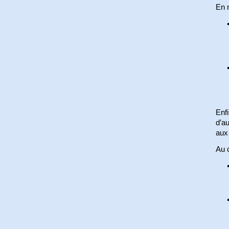
En m
Enfi
d’au
aux
Au c