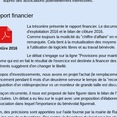
auprès des associations potentiellement intéressées.
port financier
La trésorière présente le rapport financier. Le docume
d’exploitation 2016 et le bilan de clôture 2016.
Comme toujours la modicité du "chiffre d’affaire" en r
remarquée. Cela tient à la mutualisation des moyens 
à l’utilisation de logiciels libres et au travail bénévole.
tûre 2016
Le débat s’engage sur la ligne "Provisions pour maint
e qui est en fait le résultat de l’exercice est destinée à financer de
rents suggèrent d’en changer le libellé.
opos d’investissements, nous avons en projet l’achat (le remplacemen
ancement pendant 6 mois d’un deuxième serveur le temps de la "recon
quisition d’un vidéoprojecteur vs un moniteur de grande taille est disc
açon récurrente, il nous est proposé de faire figurer dans le bilan de 
ctuées. Un débat a eu lieu sur le sujet avec une proposition d’élaborer
sociation dans lequel l’importance du bénévolat figurerait.
n, des précisions sont apportées sur l’aide fournie par la mairie d