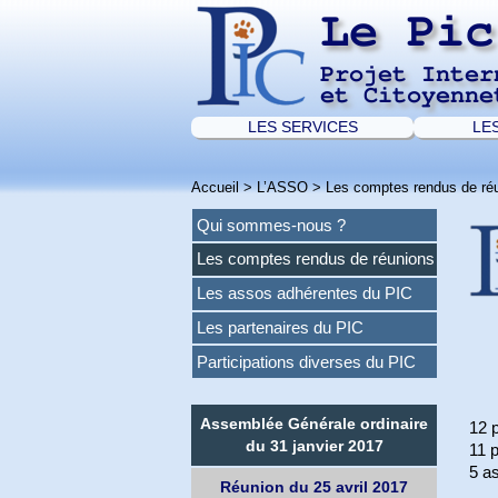
Le Pic
Projet Inter
et Citoyenne
LES SERVICES
LE
Accueil
>
L’ASSO
>
Les comptes rendus de ré
Qui sommes-nous ?
Les comptes rendus de réunions
Les assos adhérentes du PIC
Les partenaires du PIC
Participations diverses du PIC
Assemblée Générale ordinaire
12 
du 31 janvier 2017
11 p
5 as
Réunion du 25 avril 2017