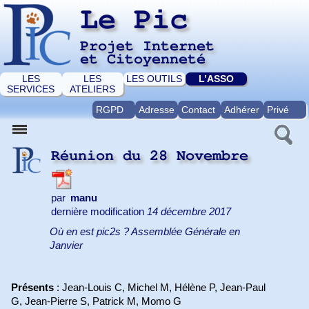
Le Pic
Projet Internet
et Citoyenneté
LES
LES
LES OUTILS
L’ASSO
SERVICES
ATELIERS
RGPD
Adresse
Contact
Adhérer
Privé
Réunion du 28 Novembre
par
manu
dernière modification
14 décembre 2017
Où en est pic2s ? Assemblée Générale en
Janvier
Présents
: Jean-Louis C, Michel M, Hélène P, Jean-Paul
G, Jean-Pierre S, Patrick M, Momo G