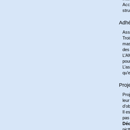
Acco
stru
Adhé
Asso
Troi
mas
des
L’A
pour
L’as
qu’e
Proj
Proj
leur
d’ob
Il e
pas 
Déc
pict