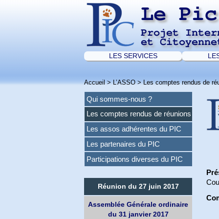
Le Pic
Projet Inter
et Citoyenne
LES SERVICES
LE
Accueil
>
L’ASSO
>
Les comptes rendus de ré
Qui sommes-nous ?
Les comptes rendus de réunions
Les assos adhérentes du PIC
Les partenaires du PIC
Participations diverses du PIC
Pré
Cour
Réunion du 27 juin 2017
Com
Assemblée Générale ordinaire
du 31 janvier 2017