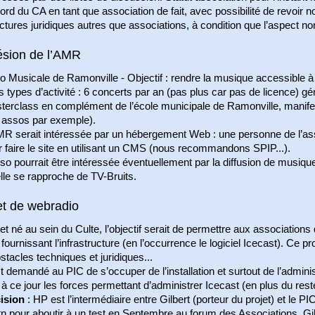
rd du CA en tant que association de fait, avec possibilité de revoir 
ctures juridiques autres que associations, à condition que l’aspect n
sion de l’AMR
 Musicale de Ramonville - Objectif : rendre la musique accessible à
s types d’activité : 6 concerts par an (pas plus car pas de licence) 
terclass en complément de l’école municipale de Ramonville, manifes
 assos par exemple).
MR serait intéressée par un hébergement Web : une personne de l’as
 faire le site en utilisant un CMS (nous recommandons SPIP...).
so pourrait être intéressée éventuellement par la diffusion de musiq
lle se rapproche de TV-Bruits.
et de webradio
et né au sein du Culte, l’objectif serait de permettre aux associations
 fournissant l’infrastructure (en l’occurrence le logiciel Icecast). Ce 
stacles techniques et juridiques...
st demandé au PIC de s’occuper de l’installation et surtout de l’admini
à ce jour les forces permettant d’administrer Icecast (en plus du rest
ision
: HP est l’intermédiaire entre Gilbert (porteur du projet) et le PIC
tn pour aboutir à un test en Septembre au forum des Associations. Gil