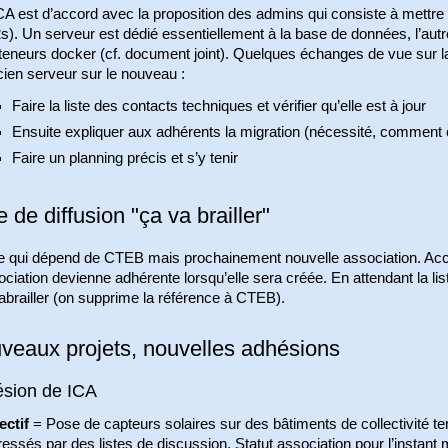
A est d’accord avec la proposition des admins qui consiste à mettre
s). Un serveur est dédié essentiellement à la base de données, l’aut
teneurs docker (cf. document joint). Quelques échanges de vue sur la
cien serveur sur le nouveau :
Faire la liste des contacts techniques et vérifier qu’elle est à jour
Ensuite expliquer aux adhérents la migration (nécessité, comment 
Faire un planning précis et s’y tenir
e de diffusion "ça va brailler"
te qui dépend de CTEB mais prochainement nouvelle association. Acc
ciation devienne adhérente lorsqu’elle sera créée. En attendant la l
brailler (on supprime la référence à CTEB).
veaux projets, nouvelles adhésions
sion de ICA
ectif
= Pose de capteurs solaires sur des bâtiments de collectivité terri
ressés par des listes de discussion. Statut association pour l’instan