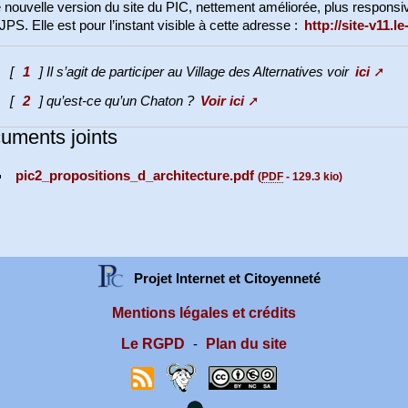
nouvelle version du site du PIC, nettement améliorée, plus responsiv
JPS. Elle est pour l’instant visible à cette adresse :
http://site-v11.le
[
1
]
Il s’agit de participer au Village des Alternatives voir
ici
[
2
]
qu’est-ce qu’un Chaton ?
Voir ici
uments joints
pic2_propositions_d_architecture.pdf
(
PDF
-
129.3 kio
)
Projet Internet et Citoyenneté
Mentions légales et crédits
Le RGPD
Plan du site
-