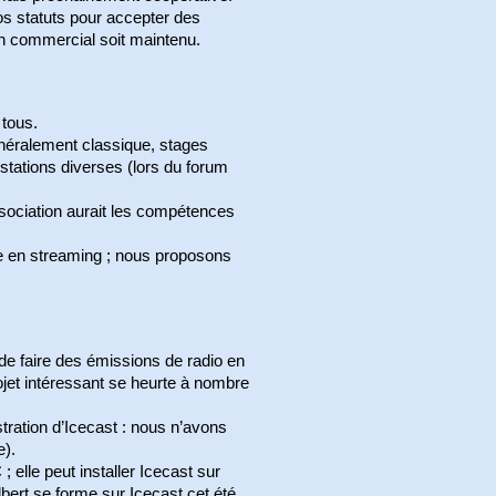
nos statuts pour accepter des
on commercial soit maintenu.
 tous.
généralement classique, stages
tations diverses (lors du forum
sociation aurait les compétences
ue en streaming ; nous proposons
 de faire des émissions de radio en
projet intéressant se heurte à nombre
stration d’Icecast : nous n’avons
e).
 ; elle peut installer Icecast sur
bert se forme sur Icecast cet été.