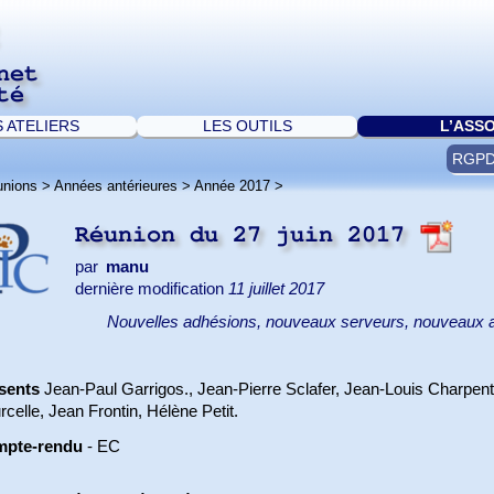
net
té
S ATELIERS
LES OUTILS
L’ASS
RGP
unions
>
Années antérieures
>
Année 2017
>
Réunion du 27 juin 2017
par
manu
dernière modification
11 juillet 2017
Nouvelles adhésions, nouveaux serveurs, nouveaux a
sents
Jean-Paul Garrigos., Jean-Pierre Sclafer, Jean-Louis Charpe
celle, Jean Frontin, Hélène Petit.
pte-rendu
- EC