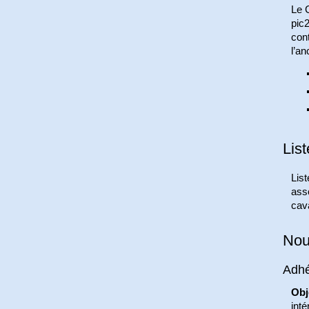
Le C
pic2
con
l’an
List
Lis
asso
cava
Nou
Adhé
Obj
inté