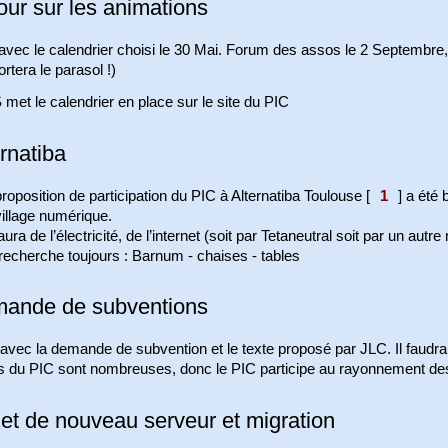
our sur les animations
avec le calendrier choisi le 30 Mai. Forum des assos le 2 Septembre
rtera le parasol !)
met le calendrier en place sur le site du PIC
rnatiba
roposition de participation du PIC à Alternatiba Toulouse
[
1
]
a été b
illage numérique.
 aura de l’électricité, de l’internet (soit par Tetaneutral soit par un autr
recherche toujours : Barnum - chaises - tables
ande de subventions
vec la demande de subvention et le texte proposé par JLC. Il faudra s
es du PIC sont nombreuses, donc le PIC participe au rayonnement de
jet de nouveau serveur et migration