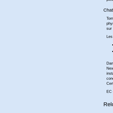
Chat
Tom
phy
sur 
Les 
Dan
Nex
ins
con
Cert
EC 
Rel