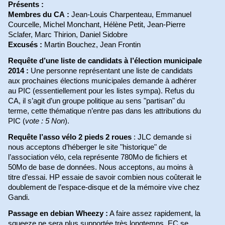
Présents :
Membres du CA :
Jean-Louis Charpenteau, Emmanuel
Courcelle, Michel Monchant, Hélène Petit, Jean-Pierre
Sclafer, Marc Thirion, Daniel Sidobre
Excusés :
Martin Bouchez, Jean Frontin
Requête d’une liste de candidats à l’élection municipale
2014 :
Une personne représentant une liste de candidats
aux prochaines élections municipales demande à adhérer
au PIC (essentiellement pour les listes sympa). Refus du
CA, il s’agit d’un groupe politique au sens "partisan" du
terme, cette thématique n’entre pas dans les attributions du
PIC (
vote : 5 Non
).
Requête l’asso vélo 2 pieds 2 roues
: JLC demande si
nous acceptons d’héberger le site "historique" de
l’association vélo, cela représente 780Mo de fichiers et
50Mo de base de données. Nous acceptons, au moins à
titre d’essai. HP essaie de savoir combien nous coûterait le
doublement de l’espace-disque et de la mémoire vive chez
Gandi.
Passage en debian Wheezy :
A faire assez rapidement, la
squeeze ne sera plus supportée très longtemps. EC se