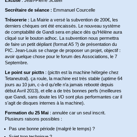
Excusé
: Jean-Pierre Sclafer
Secrétaire de séance :
Emmanuel Courcelle
Trésorerie :
La Mairie a versé la subvention de 200€, les
derniers chèques ont été encaissés. Le nouveau système
de comptabilité de Gandi sera en place dès qu’Hélène aura
cliqué sur le bouton adhoc. La subvention nous permettra
de faire un petit dépliant (format A5 ?) de présentation du
PIC. Jean-Louis se charge de proposer un projet, objectif :
avoir quelque chose pour le forum des Associations, le 7
Septembre.
Le point sur picttn
: (picttn est la machine hébrgée chez
Tetaneutral). ça roule, la machine est très stable (uptime 64
jours au 10 juin, c-à-d qu’elle n’a jamais rebooté depuis
début Avril 2013), et elle a de très bonnes perfs (meilleures
que Gandi, sans doute les I/O sont plus performantes car il
s’agit de disques internes à la machine).
Formation du 25 Mai
: annulée car un seul inscrit.
Plusieurs raisons possibles :
Pas une bonne période (malgré le temps) ?
Sujet trop technique ?