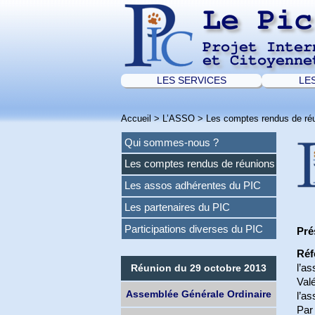
Le Pic
Projet Inter
et Citoyenne
LES SERVICES
LE
Accueil
>
L’ASSO
>
Les comptes rendus de ré
Qui sommes-nous ?
Les comptes rendus de réunions
Les assos adhérentes du PIC
Les partenaires du PIC
Participations diverses du PIC
Pré
Réf
Réunion du 29 octobre 2013
l’as
Valé
Assemblée Générale Ordinaire
l’as
Par 