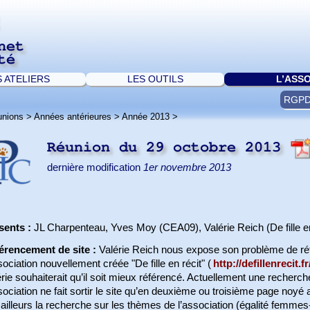
net
té
S ATELIERS
LES OUTILS
L’ASS
RGP
unions
>
Années antérieures
>
Année 2013
>
Réunion du 29 octobre 2013
dernière modification
1er novembre 2013
sents :
JL Charpenteau, Yves Moy (CEA09), Valérie Reich (De fille en 
érencement de site :
Valérie Reich nous expose son problème de réf
sociation nouvellement créée "De fille en récit" (
http://defillenrecit.fr
rie souhaiterait qu’il soit mieux référencé. Actuellement une recher
sociation ne fait sortir le site qu’en deuxième ou troisième page noyé au
ailleurs la recherche sur les thèmes de l’association (égalité femmes