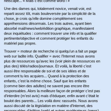
netscape... « Mais c’est comme word ! »
Une des dames qui, totalement novice, venait voir, est
reparti assez tôt, mais bouleversée par la simplicité de la
chose, je crois qu’elle domine complètement ses
appréhensions désormais. Les trois autres, ayant bien
absorbé mail/news/web/édition graphique, manifestaient
deux inquiétudes : comment trouver une info et la qualifier
pertinente/objective et comment protéger les enfants du
matériel pas propre.
Trouver = moteur de recherche si quelqu’un a fait un page
web sur ladite info. Qualifier = avec l’Internet nous avons
plus de ressources qu’avec les (voir plein de ressources en
plus des) télés/radios/journaux. Et voilà, la liberté c’est
aussi être responsable de soi et de ses idées et de
comment tu les acquiers... Quand à la protection des
enfants, c’est la même chose. Sauf que les enfants
(comme bien des adultes) ne savent pas encore être
responsables. Alors la meilleure façon de protéger c’est pas
d’interdire (m’est avis) mais d’éduquer, enfin avant c’était le
boulot des parents... Les voilà donc rassurés. Nous avons
aussi discuté de la législation en matière d’Internet, des
responsables d’édition (web) et autres modérateurs (news).