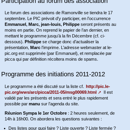
Participation au forum des association
Le forum des associations de Ramonville se tiendra le 17
septembre. Le PIC prévoit d’y participer, en l’occurrence
Emmanuel, Marc, jean-louis, Philippe
seront présents au
moins en partie. On reprend le papier de l’an dernier, en
mettant le programme jusqu’à la fin Décembre (cf. ci-
dessous).
Philippe
se charge donc d’actualiser la
présentation,
Marc
l’imprime. L’adresse webmaster at le-
pic.org est supprimée (par Emmanuel), et remplacée par
picca qui par définition récoltera moins de spams.
Programme des initiations 2011-2012
Le programme a été discuté sur la liste cf.
http://pic.le-
pic.org/wws/arc/picca/2011-05/msg00069.html
Il est
validé par les présents et sera entré le plus rapidement
possible par
manu
sur l’agenda du site.
Réunion Sympa le 1er Octobre
: 2 heures seulement, de
14h à 16h00. On abordera les questions suivantes :
Des listes pour quoi faire ? Liste ouverte ? Liste fermée ?