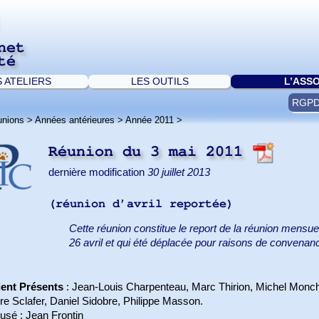
net
té
S ATELIERS
LES OUTILS
L’ASS
RGP
unions
>
Années antérieures
>
Année 2011
>
Réunion du 3 mai 2011
dernière modification
30 juillet 2013
(réunion d’avril reportée)
Cette réunion constitue le report de la réunion mensuel
26 avril et qui été déplacée pour raisons de convenan
ient Présents
: Jean-Louis Charpenteau, Marc Thirion, Michel Monc
re Sclafer, Daniel Sidobre, Philippe Masson.
usé : Jean Frontin