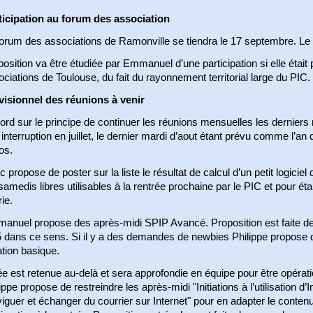
ticipation au forum des association
orum des associations de Ramonville se tiendra le 17 septembre. Le PI
osition va être étudiée par Emmanuel d’une participation si elle étai
ciations de Toulouse, du fait du rayonnement territorial large du PIC.
visionnel des réunions à venir
ord sur le principe de continuer les réunions mensuelles les dernier
interruption en juillet, le dernier mardi d’aout étant prévu comme l’an
os.
 propose de poster sur la liste le résultat de calcul d’un petit logiciel
samedis libres utilisables à la rentrée prochaine par le PIC et pour é
ie.
anuel propose des après-midi SPIP Avancé. Proposition est faite de
5 dans ce sens. Si il y a des demandes de newbies Philippe propose d
iation basique.
ée est retenue au-delà et sera approfondie en équipe pour être opératio
ippe propose de restreindre les après-midi "Initiations à l’utilisation d’
iguer et échanger du courrier sur Internet" pour en adapter le conten