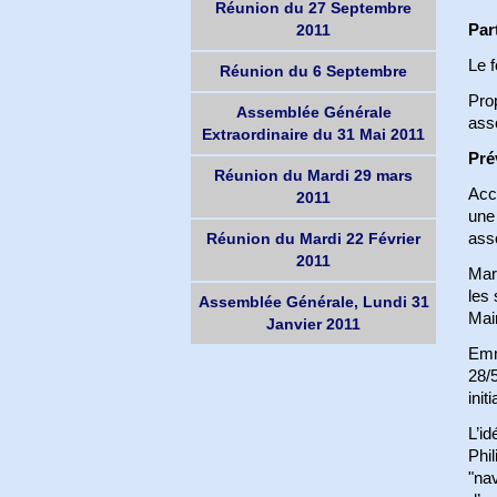
Réunion du 27 Septembre
Par
2011
Le f
Réunion du 6 Septembre
Prop
Assemblée Générale
asso
Extraordinaire du 31 Mai 2011
Pré
Réunion du Mardi 29 mars
Acc
2011
une 
ass
Réunion du Mardi 22 Février
2011
Marc
les 
Assemblée Générale, Lundi 31
Mair
Janvier 2011
Emm
28/
init
L’id
Phil
"nav