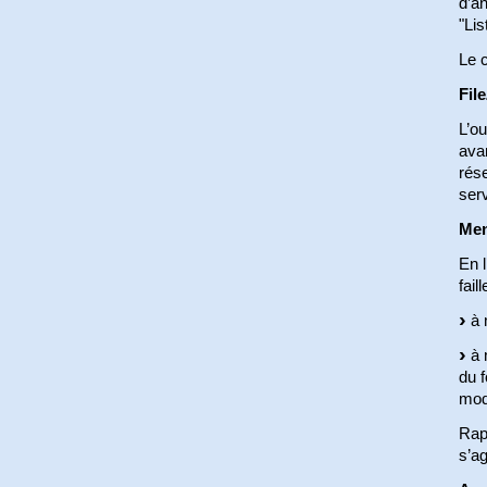
d’an
"Lis
Le c
Fil
L’ou
ava
rése
ser
Men
En l
faill
à 
à 
du f
modi
Rapp
s’ag