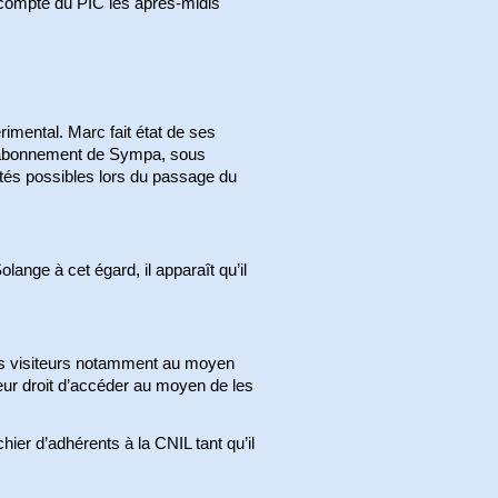
u compte du PIC les après-midis
rimental. Marc fait état de ses
 d’abonnement de Sympa, sous
lités possibles lors du passage du
lange à cet égard, il apparaît qu’il
es visiteurs notamment au moyen
eur droit d’accéder au moyen de les
ier d’adhérents à la CNIL tant qu’il