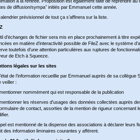
imation à la rentrée. Proposition est également faite de reprendre a
tes de diffusion/sympa" initiés par Emmanuel cette année.
alendrier prévisionnel de tout ça s’affinera sur la liste.
eZ
til d’échanges de fichier sera mis en place prochainement à titre expé
ncées en matière d’interactivité possible de FileZ avec le système
rve toutefois d’une attention particulières aux ruptures de fonctionna
veur de Etch à Squeeze.
tions légales sur les sites
’état de l’information recueillie par Emmanuel auprès de sa collègue So
e veiller :
mentionner nommément qui est responsable de la publication
mentionner les réserves d’usages des données collectées auprès d
ormulaire de contact, assorties de la mention de rigueur concernant l
fier.
el est mentionné de la dispense des associations à déclarer leurs fich
it des information liminaires courantes y afférent.