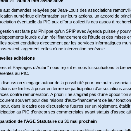
nda 21 "outil d’info associative"
te aux demandes relayées par Jean-Louis des associations ramonvilloi
ication numérique d’information sur leurs actions, un accord de princip
sociation éventuelle du PIC aux efforts collectifs des assos à recherc
estion est faite par Philippe qu’un SPIP avec Agenda puisse y pourvoi
eloppements lourds qu’un réel financement de l’étude et des mises 
lles soient conduites directement par les services informatiques mun
sseraient largement celles d’une intervention bénévole.
velles adhésions
res et Paysages d’Autan" nous rejoint et nous lui souhaitons la bien
érentes au PIC.
discussion s’engage autour de la possibilité pour une autre associati
tions de limites à poser en terme de participation d’associations asso
ices contre rémunération. A priori il ne s’agirait pas d’une opposition 
courent souvent pour des raisons d’auto-financement de leur fonctio
 pour, dans le cadre des discussions futures sur un règlement, établir 
icipation au PIC d’entreprises commerciales ayant statuts d’associat
paration de l’AGE Statutaire du 31 mai prochain
our de table s’accorde pour proposer les modifications statutaires tell