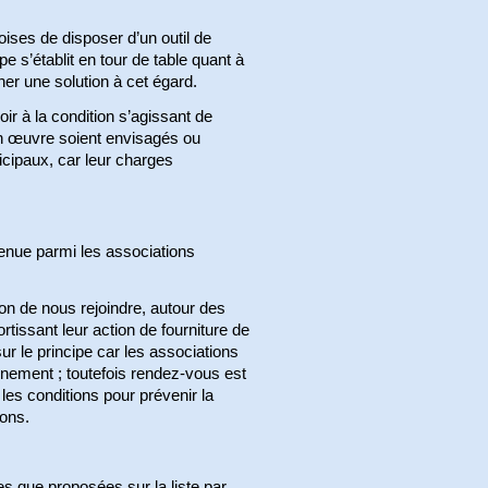
ses de disposer d’un outil de
e s’établit en tour de table quant à
her une solution à cet égard.
r à la condition s’agissant de
en œuvre soient envisagés ou
icipaux, car leur charges
venue parmi les associations
on de nous rejoindre, autour des
rtissant leur action de fourniture de
sur le principe car les associations
nnement ; toutefois rendez-vous est
les conditions pour prévenir la
ions.
es que proposées sur la liste par