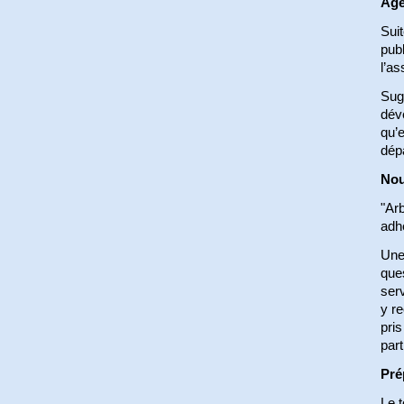
Age
Sui
publ
l’as
Sugg
dév
qu’e
dépa
Nou
"Arb
adh
Une 
ques
serv
y re
pris
part
Pré
Le t