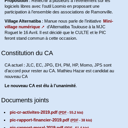
Proposition
: Réfléchir à plusieurs à l’événement sur les
logiciels libres avec l’outil Loomio en proposant une
participation à l’ensemble des associations de Ramonville.
Village Alternatiba
: Manue nous parle de l’initiative
Mini-
village numérique
d’Alternatiba Toulouse à la MJC
Roguet le 16 Avril. Il est décidé que le CULTE et le PIC
feront stand commun à cette occasion.
Constitution du CA
CA actuel : JLC, EC, JPG, EH, PM, HP, Momo, JPS sont
d’accord pour rester au CA. Mathieu Hazar est candidat au
nouveau CA
Le nouveau CA est élu à l’unanimité
.
Documents joints
pic-cr-activites-2019.pdf
(
PDF
-
55.2 kio
)
pic-rapport-financier-2019.pdf
(
PDF
-
38 kio
)
pic-rapport-moral-2019.pdf
(
PDF
-
61.4 kio
)