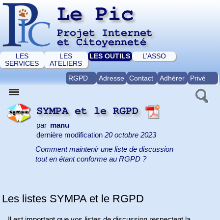
Le Pic
Projet Internet
et Citoyenneté
LES
LES
LES OUTILS
L’ASSO
SERVICES
ATELIERS
RGPD
Adresse
Contact
Adhérer
Privé
SYMPA et le RGPD
par
manu
dernière modification
20 octobre 2023
Comment maintenir une liste de discussion
tout en étant conforme au RGPD ?
Les listes SYMPA et le RGPD
Il est important que vos listes de discussion respectent la