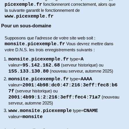
picexemple.fr
fonctionneront correctement, alors que
la suivante garantit le fonctionnement de
www.picexemple.fr
Pour un sous-domaine
Supposons que l’adresse de votre site web soit :
monsite.picexemple.fr
Vous devrez mettre dans
votre D.N.S. les trois enregistrements suivants :
monsite.picexemple.fr
A
type=
95.142.162.68
valeur=
(serveur historique) ou
155.133.130.80
(nouveau serveur, automne 2025)
monsite.picexemple.fr
AAAA
type=
2001:4b98:dc0:47:216:3eff:fec8:b6
valeur=
7f
(serveur historique) ou
2001:4b99:1:2:216:3eff:fec4:71a7
(nouveau
serveur, automne 2025)
www.monsite.picexemple
CNAME
type=
monsite
valeur=