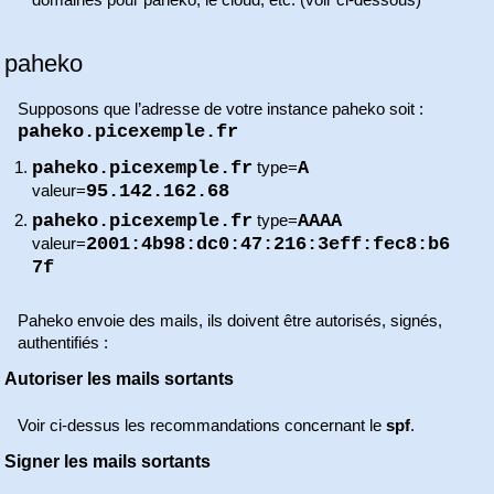
domaines pour paheko, le cloud, etc. (voir ci-dessous)
paheko
Supposons que l’adresse de votre instance paheko soit :
paheko.picexemple.fr
paheko.picexemple.fr
A
type=
95.142.162.68
valeur=
paheko.picexemple.fr
AAAA
type=
2001:4b98:dc0:47:216:3eff:fec8:b6
valeur=
7f
Paheko envoie des mails, ils doivent être autorisés, signés,
authentifiés :
Autoriser les mails sortants
Voir ci-dessus les recommandations concernant le
spf
.
Signer les mails sortants