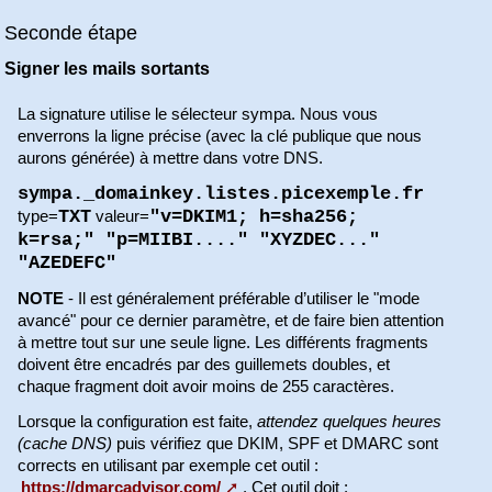
Seconde étape
Signer les mails sortants
La signature utilise le sélecteur sympa. Nous vous
enverrons la ligne précise (avec la clé publique que nous
aurons générée) à mettre dans votre DNS.
sympa._domainkey.listes.picexemple.fr
TXT
"v=DKIM1; h=sha256;
type=
valeur=
k=rsa;" "p=MIIBI...." "XYZDEC..."
"AZEDEFC"
NOTE
- Il est généralement préférable d’utiliser le "mode
avancé" pour ce dernier paramètre, et de faire bien attention
à mettre tout sur une seule ligne. Les différents fragments
doivent être encadrés par des guillemets doubles, et
chaque fragment doit avoir moins de 255 caractères.
Lorsque la configuration est faite,
attendez quelques heures
(cache DNS)
puis vérifiez que DKIM, SPF et DMARC sont
corrects en utilisant par exemple cet outil :
https://dmarcadvisor.com/
. Cet outil doit :