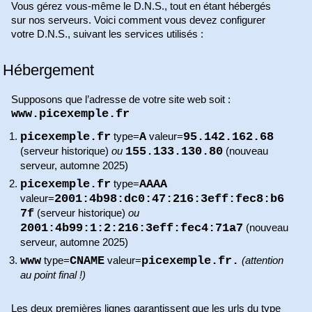
Vous gérez vous-même le D.N.S., tout en étant hébergés
sur nos serveurs. Voici comment vous devez configurer
votre D.N.S., suivant les services utilisés :
Hébergement
Supposons que l’adresse de votre site web soit :
www.picexemple.fr
picexemple.fr
A
95.142.162.68
type=
valeur=
155.133.130.80
(serveur historique)
ou
(nouveau
serveur, automne 2025)
picexemple.fr
AAAA
type=
2001:4b98:dc0:47:216:3eff:fec8:b6
valeur=
7f
(serveur historique)
ou
2001:4b99:1:2:216:3eff:fec4:71a7
(nouveau
serveur, automne 2025)
www
CNAME
picexemple.fr.
type=
valeur=
(attention
au point final !)
Les deux premières lignes garantissent que les urls du type