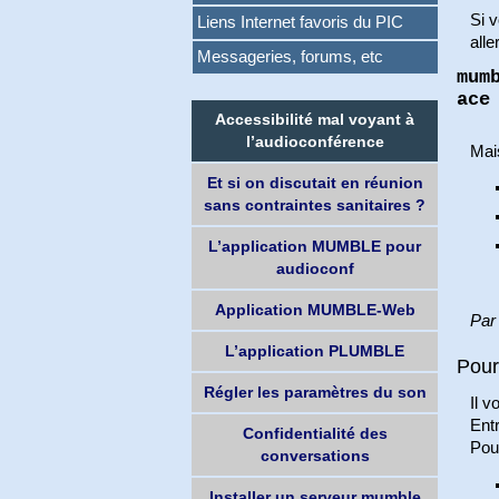
Si 
Liens Internet favoris du PIC
alle
Messageries, forums, etc
mum
ace
Accessibilité mal voyant à
l’audioconférence
Mais
Et si on discutait en réunion
sans contraintes sanitaires ?
L’application MUMBLE pour
audioconf
Application MUMBLE-Web
Par
L’application PLUMBLE
Pour
Régler les paramètres du son
Il v
Ent
Confidentialité des
Pou
conversations
Installer un serveur mumble