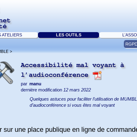
net
té
S ATELIERS
LES OUTILS
L’ASSO
RGP
MBLE
>
Accessibilité mal voyant à
l’audioconférence
par
manu
dernière modification
12 mars 2022
Quelques astuces pour faciliter l’utilisation de MUMBLE
d’audioconférence si vous êtes mal voyant
er sur une place publique en ligne de command