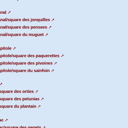
anal
nal/square des jonquilles
anal/square des pensees
Canal/square du muguet
pitole
apitole/square des paquerettes
pitole/square des pivoines
pitole/square du sainfoin
/square des orties
/square des petunias
/square du plantain
ac
ac/square des genets