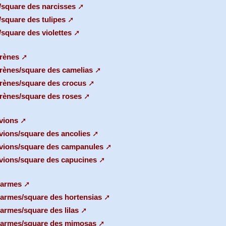
l/square des narcisses
/square des tulipes
/square des violettes
Arènes
Arènes/square des camelias
Arènes/square des crocus
Arènes/square des roses
vions
Avions/square des ancolies
 Avions/square des campanules
Avions/square des capucines
Carmes
Carmes/square des hortensias
armes/square des lilas
 Carmes/square des mimosas