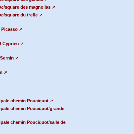
nac/square des magnolias
c/square du trefle
o Picasso
t Cyprien
 Sernin
on
cipale chemin Pouciquot
cipale chemin Pouciquot/grande
ipale chemin Pouciquot/salle de