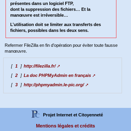
présentes dans un logiciel FTP,
dont la
suppression des fichiers
… Et la
manœuvre est
irréversible
…
L’utilisation doit se limiter aux transferts des
fichiers, possibles dans les deux sens.
Refermer FileZilla en fin d’opération pour éviter toute fausse
manœuvre.
[
1
]
http://filezilla.fr/
[
2
]
La doc PHPMyAdmin en français
[
3
]
http://phpmyadmin.le-pic.org/
Projet Internet et Citoyenneté
Mentions légales et crédits