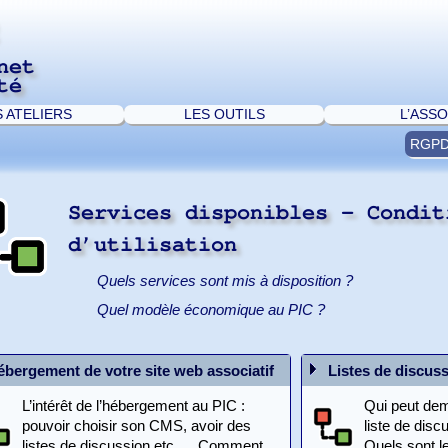
net
té
S ATELIERS
LES OUTILS
L’ASSO
RGP
Services disponibles - Condit
d’utilisation
Quels services sont mis à disposition ?
Quel modèle économique au PIC ?
ébergement de votre site web associatif
Listes de discus
L’intérêt de l’hébergement au PIC :
Qui peut dem
pouvoir choisir son CMS, avoir des
liste de disc
listes de discussion,etc. ... Comment
Quels sont le