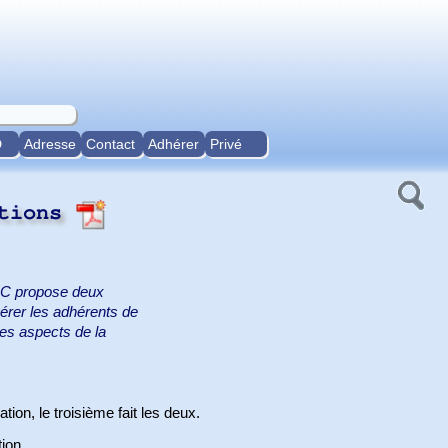
D
Adresse
Contact
Adhérer
Privé
ations
 PIC propose deux
 gérer les adhérents de
 les aspects de la
tion, le troisième fait les deux.
ion.