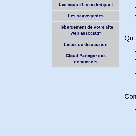
Les sous et la technique !
Les sauvegardes
Hébergement de votre site
web associatif
Qui
Listes de discussion
Cloud Partager des
documents
Com