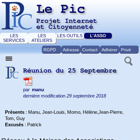
Le Pic
Projet Internet
et Citoyenneté
LES
LES
LES OUTILS
L’ASSO
SERVICES
ATELIERS
RGPD
Adresse
Contact
Adhérer
Privé
Réunion du 25 Septembre
par
manu
dernière modification
29 septembre 2018
Présents
: Manu, Jean-Louis, Momo, Hélène,Jean-Pierre,
Tom, Guy
Excusés
: Patrick