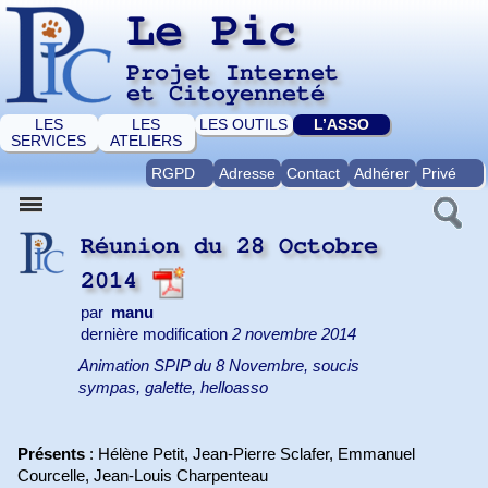
Le Pic
Projet Internet
et Citoyenneté
LES
LES
LES OUTILS
L’ASSO
SERVICES
ATELIERS
RGPD
Adresse
Contact
Adhérer
Privé
Réunion du 28 Octobre
2014
par
manu
dernière modification
2 novembre 2014
Animation SPIP du 8 Novembre, soucis
sympas, galette, helloasso
Présents
: Hélène Petit, Jean-Pierre Sclafer, Emmanuel
Courcelle, Jean-Louis Charpenteau