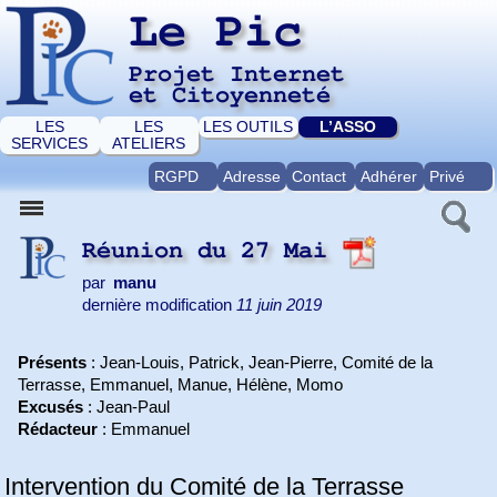
Le Pic
Projet Internet
et Citoyenneté
LES
LES
LES OUTILS
L’ASSO
SERVICES
ATELIERS
RGPD
Adresse
Contact
Adhérer
Privé
Réunion du 27 Mai
par
manu
dernière modification
11 juin 2019
Présents
: Jean-Louis, Patrick, Jean-Pierre, Comité de la
Terrasse, Emmanuel, Manue, Hélène, Momo
Excusés
: Jean-Paul
Rédacteur
: Emmanuel
Intervention du Comité de la Terrasse