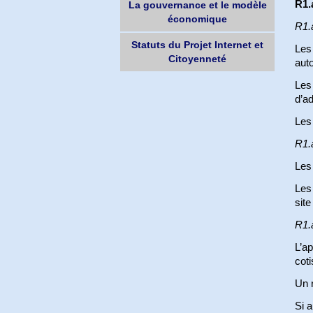
R1.
La gouvernance et le modèle
économique
R1.a
Statuts du Projet Internet et
Les 
Citoyenneté
aut
Les 
d’ad
Les
R1.
Les 
Les
site
R1.
L’ap
coti
Un r
Si a