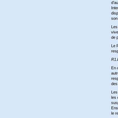
d’au
Inte
disp
son
Les 
vive
de p
Le P
resp
R1.
En c
autr
resp
des
Les 
les 
susp
Ensu
le r