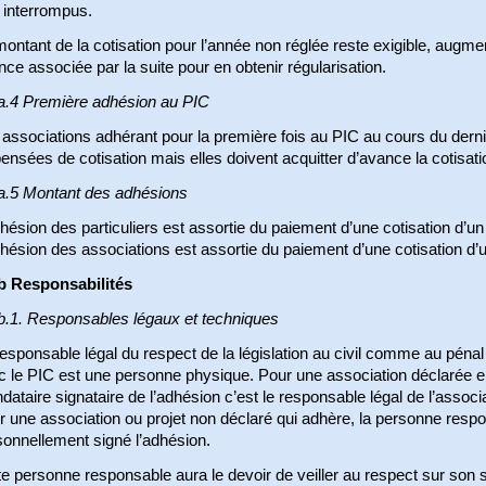
 interrompus.
ontant de la cotisation pour l’année non réglée reste exigible, augmen
nce associée par la suite pour en obtenir régularisation.
a.4 Première adhésion au PIC
associations adhérant pour la première fois au PIC au cours du derni
ensées de cotisation mais elles doivent acquitter d’avance la cotisati
a.5 Montant des adhésions
hésion des particuliers est assortie du paiement d’une cotisation d’u
hésion des associations est assortie du paiement d’une cotisation d’
b Responsabilités
b.1. Responsables légaux et techniques
esponsable légal du respect de la législation au civil comme au pén
 le PIC est une personne physique. Pour une association déclarée en
ataire signataire de l’adhésion c’est le responsable légal de l’associa
 une association ou projet non déclaré qui adhère, la personne resp
sonnellement signé l’adhésion.
e personne responsable aura le devoir de veiller au respect sur son sit