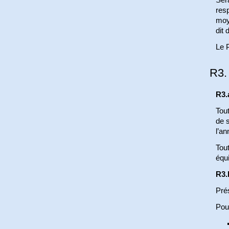
resp
moy
dit
Le 
R3.
R3.
Tout
de 
l’an
Tout
équi
R3.
Pré
Pour