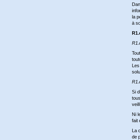
Dans
info
la p
à so
R1.
R1.
Tout
tout
Les
sol
R1.c
Si 
tous
vei
Ni l
fait
La c
de p