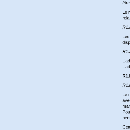
être
Le m
rela
R1.
Les 
disp
R1.
L’ad
L’ad
R1.
R1.
Le r
avec
mand
Pour
per
Cett