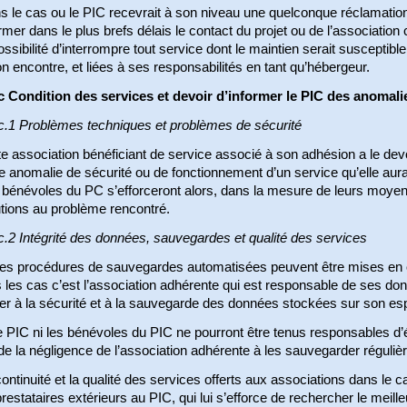
 le cas ou le PIC recevrait à son niveau une quelconque réclamation 
rmer dans le plus brefs délais le contact du projet ou de l’associatio
ossibilité d’interrompre tout service dont le maintien serait susceptibl
n encontre, et liées à ses responsabilités en tant qu’hébergeur.
c Condition des services et devoir d’informer le PIC des anomali
c.1 Problèmes techniques et problèmes de sécurité
e association bénéficiant de service associé à son adhésion a le de
e anomalie de sécurité ou de fonctionnement d’un service qu’elle aura
 bénévoles du PC s’efforceront alors, dans la mesure de leurs moyen
utions au problème rencontré.
.2 Intégrité des données, sauvegardes et qualité des services
des procédures de sauvegardes automatisées peuvent être mises en 
 les cas c’est l’association adhérente qui est responsable de ses donn
ller à la sécurité et à la sauvegarde des données stockées sur son e
e PIC ni les bénévoles du PIC ne pourront être tenus responsables d
 de la négligence de l’association adhérente à les sauvegarder réguliè
ontinuité et la qualité des services offerts aux associations dans le c
restataires extérieurs au PIC, qui lui s’efforce de rechercher le meilleu