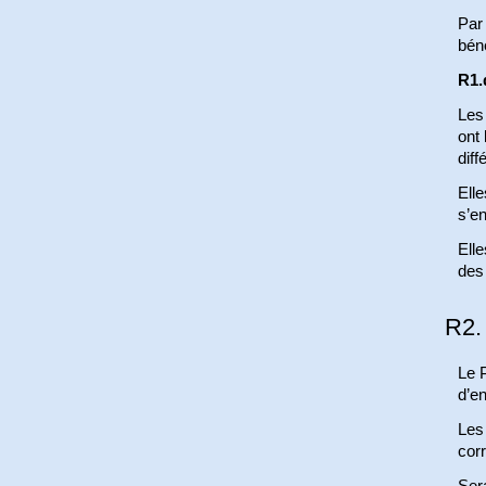
Par 
béné
R1.
Les
ont 
diff
Elle
s’e
Ell
des
R2.
Le P
d’e
Les 
cor
Sera