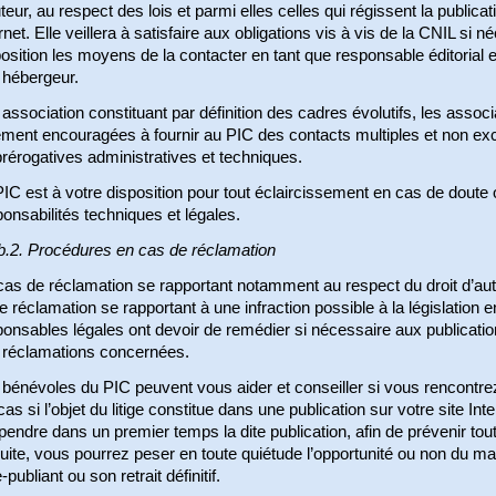
teur, au respect des lois et parmi elles celles qui régissent la public
rnet. Elle veillera à satisfaire aux obligations vis à vis de la CNIL si 
osition les moyens de la contacter en tant que responsable éditorial e
 hébergeur.
association constituant par définition des cadres évolutifs, les assoc
ment encouragées à fournir au PIC des contacts multiples et non excl
rérogatives administratives et techniques.
IC est à votre disposition pour tout éclaircissement en cas de doute
onsabilités techniques et légales.
b.2. Procédures en cas de réclamation
as de réclamation se rapportant notamment au respect du droit d’aute
e réclamation se rapportant à une infraction possible à la législation 
onsables légales ont devoir de remédier si nécessaire aux publications
 réclamations concernées.
bénévoles du PIC peuvent vous aider et conseiller si vous rencontrez
cas si l’objet du litige constitue dans une publication sur votre site I
endre dans un premier temps la dite publication, afin de prévenir tou
ite, vous pourrez peser en toute quiétude l’opportunité ou non du maint
e-publiant ou son retrait définitif.