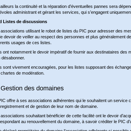
ailleurs la continuité et la réparation d’éventuelles pannes sera dépen
voles administrant et gérant les services, qui s’engagent uniquement 
d Listes de discussions
 associations utilisant le robot de listes du PIC pour adresser des
le devoir de veiller au respect des personnes et plus généralement de 
érents usages de ces listes.
s ont notamment le devoir impératif de fournir aux destinataires des
n désabonner.
es sont vivement encouragées, pour les listes supposant des échange
 chartes de modération.
 Gestion des domaines
IC offre à ses associations adhérentes qui le souhaitent un service 
nregistrement et de gestion de leur nom de domaine.
associations souhaitant bénéficier de cette facilité ont le devoir d’ac
respondant au renouvellement du domaine, à savoir créditer le PIC d’
 déclaré propriétaire du domaine l’association adhérente si possible 