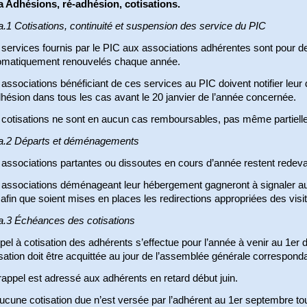
a Adhésions, ré-adhésion, cotisations.
.1 Cotisations, continuité et suspension des service du PIC
services fournis par le PIC aux associations adhérentes sont pour de
omatiquement renouvelés chaque année.
associations bénéficiant de ces services au PIC doivent notifier leur
hésion dans tous les cas avant le 20 janvier de l’année concernée.
 cotisations ne sont en aucun cas remboursables, pas même partiell
a.2 Départs et déménagements
associations partantes ou dissoutes en cours d’année restent redevab
 associations déménageant leur hébergement gagneront à signaler au 
 afin que soient mises en places les redirections appropriées des visi
a.3 Échéances des cotisations
pel à cotisation des adhérents s’effectue pour l’année à venir au 1er
sation doit être acquittée au jour de l’assemblée générale correspond
appel est adressé aux adhérents en retard début juin.
ucune cotisation due n’est versée par l’adhérent au 1er septembre tou