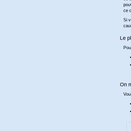
pouv
ce c
Si v
caus
Le p
Pour
On m
Vous