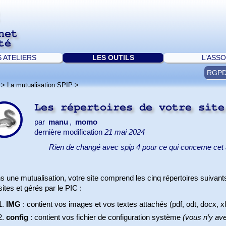
net
té
S ATELIERS
LES OUTILS
L’ASSO
RGP
>
La mutualisation SPIP
>
Les répertoires de votre sit
par
manu
,
momo
dernière modification
21 mai 2024
Rien de changé avec spip 4 pour ce qui concerne cet a
s une mutualisation, votre site comprend les cinq répertoires suivan
sites et gérés par le PIC :
IMG
: contient vos images et vos textes attachés (pdf, odt, docx, xl
config
: contient vos fichier de configuration système
(vous n’y av