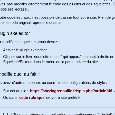
ez pas modifier directement le code des plugins et des squelettes. 
ode est "écrasé".
otre code est faux, il est possible de casser tout votre site. Rien de g
e, le code original reprend le dessus.
lugin skeleditor
 modifier le squelette, vous devez :
Activer le plugin skeleditor
Cliquer sur le lien "squelette et css" qui apparaît en haut à droite de
Squelette/Editeur dans le menu de la partie privée du site.
odifie quoi au fait ?
 avez d’autres tutoriaux ou exemple de configurations de style :
Sur cet article :
https://chezlagrenouille.fr/spip.php?article146
Ou dans
cette rubrique
de votre site préféré
[
1
]
Tous ces répertoires sont crées automatiquement à l’installati