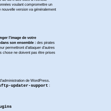
tionnées voulant compromettre un
une nouvelle version va généralement
ger l’image de votre
C dans son ensemble :
des pirates
eur permettront d’attaquer d’autres
es chose ne doivent pas être prises
n d’administration de WordPress.
sftp-updater-support
:
ugins