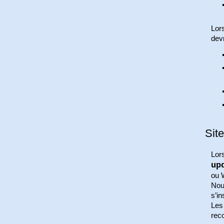
Lor
devr
Sit
Lor
up
ou 
Nou
s’in
Les
reco