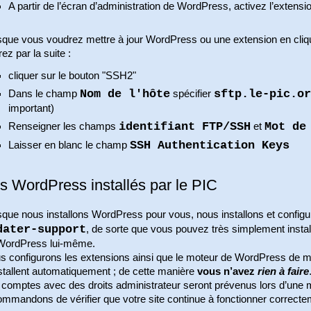
A partir de l’écran d’administration de WordPress, activez l’extensi
sque vous voudrez mettre à jour WordPress ou une extension en cliqua
ez par la suite :
cliquer sur le bouton "SSH2"
Nom de l'hôte
sftp.le-pic.or
Dans le champ
spécifier
important)
identifiant FTP/SSH
Mot de
Renseigner les champs
et
SSH Authentication Keys
Laisser en blanc le champ
es WordPress installés par le PIC
sque nous installons WordPress pour vous, nous installons et config
dater-support
, de sorte que vous pouvez très simplement instal
WordPress lui-même.
s configurons les extensions ainsi que le moteur de WordPress de ma
stallent automatiquement ; de cette manière
vous n’avez
rien à faire
 comptes avec des droits administrateur seront prévenus lors d’une 
mmandons de vérifier que votre site continue à fonctionner correcte