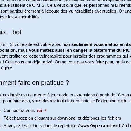
diale utilisent ce C.M.S. Cela veut dire que les personnes mal inten
 sont particulièrement à l’écoute des vulnérabilités éventuelles. Or 
iger les vulnérabilités.
s... bof
on ! Si votre site est vulnérable,
non seulement vous mettez en dan
ociation, mais vous mettez aussi en danger la plateforme du PI
ent profiter de cette vulnérabilité pour installer des programmes qui l
s ! Cela nous est déjà arrivé. On ne veut pas vous faire peur, mais c
 légère.
ment faire en pratique ?
lus simple est de mettre à jour code et extensions à partir de l’écra
ssh-
 pour faire cela, vous devrez tout d’abord installer l’extension
Connectez-vous
ici
Téléchargez en cliquant sur download, et dézippez les fichiers
/www/wp-content/pl
Envoyez les fichiers dans le répertoire