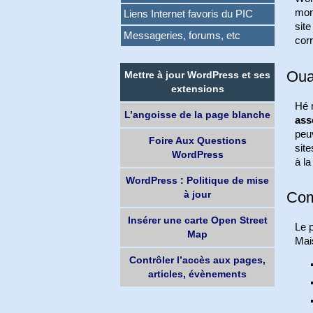
mon
Liens Internet favoris du PIC
site
Messageries, forums, etc
corr
Ouai
Mettre à jour WordPress et ses
extensions
Hé n
L’angoisse de la page blanche
ass
peuv
Foire Aux Questions
site
WordPress
à la
WordPress : Politique de mise
à jour
Com
Insérer une carte Open Street
Le p
Map
Mais
Contrôler l’accès aux pages,
articles, évènements