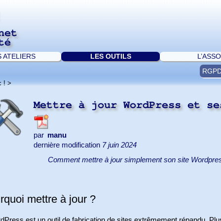
net
té
S ATELIERS
LES OUTILS
L’ASSO
RGP
 !
>
Mettre à jour WordPress et se
par
manu
dernière modification
7 juin 2024
Comment mettre à jour simplement son site Wordpre
rquoi mettre à jour ?
Press est un outil de fabrication de sites extrêmement répandu. Plus