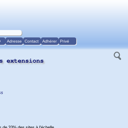
D
Adresse
Contact
Adhérer
Privé
s extensions
ss
 de 33% des sites à l’échelle