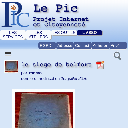
Le Pic
Projet Internet
et Citoyenneté
LES
LES
LES OUTILS
L’ASSO
SERVICES
ATELIERS
RGPD
Adresse
Contact
Adhérer
Privé
le siege de belfort
par
momo
dernière modification
1er juillet 2026