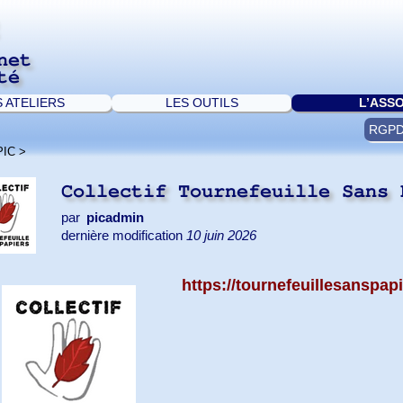
net
té
S ATELIERS
LES OUTILS
L’ASS
RGP
PIC
>
Collectif Tournefeuille Sans
par
picadmin
dernière modification
10 juin 2026
https://tournefeuillesanspapi